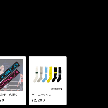
A選手 応援タオ
ゲームソックス
ラー
20
¥2,200