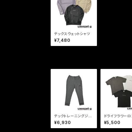
テックスウェットシャツ
¥7,480
その他の商品
テックトレーニングジャ
ドライフラワーロ
ージパンツ(グレー)
ャツ
¥6,930
¥5,500