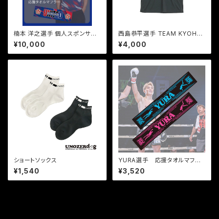
楠本 洋之選手 個人スポンサー1
西島恭平選手 TEAM KYOHEI
0,000円コース
Tシャツ
¥10,000
¥4,000
ショートソックス
YURA選手 応援タオルマフラ
ー
¥1,540
¥3,520
CATAGORY