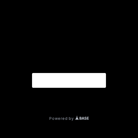
トップス
ボトムス
その他
商品一覧に戻る
© UNOZERdog スポーツ・格闘技ウェア
Powered by