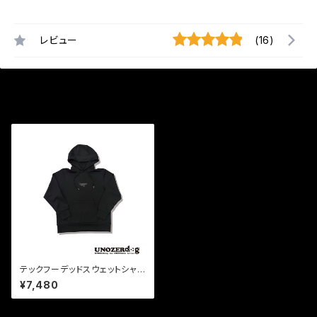
レビュー
(16)
最近チェックした商品
テックフーデッドスウェットシャツ
(ブラック)
¥7,480